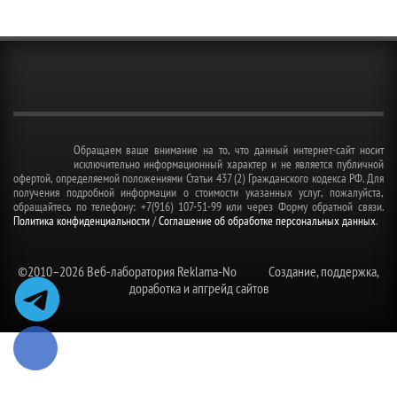
Обращаем ваше внимание на то, что данный интернет-сайт носит
исключительно информационный характер и не является публичной
офертой, определяемой положениями Статьи 437 (2) Гражданского кодекса РФ. Для
получения подробной информации о стоимости указанных услуг, пожалуйста,
обращайтесь по телефону: +7(916) 107-51-99 или через Форму обратной связи.
Политика конфиденциальности
/
Соглашение об обработке персональных данных
.
©2010–
2026 Веб-лаборатория Reklama-No
Создание, поддержка,
доработка и апгрейд сайтов