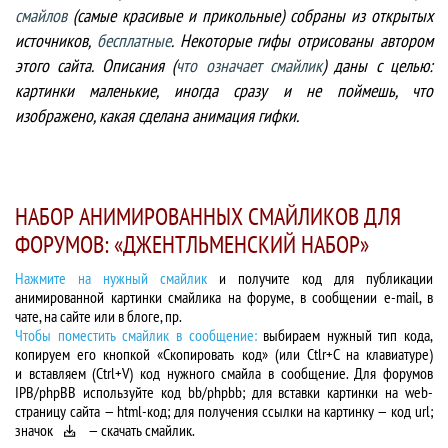
смайлов
(самые красивые и прикольные) cобраны из открытых
источников,
бесплатные
. Некоторые гифы отрисованы автором
этого сайта. Описания (
что означает смайлик
) даны с целью:
картинки маленькие, иногда сразу и не поймешь, что
изображено, какая сделана анимация гифки.
НАБОР АНИМИРОВАННЫХ СМАЙЛИКОВ ДЛЯ
ФОРУМОВ: «ДЖЕНТЛЬМЕНСКИЙ НАБОР»
Нажмите на нужный смайлик
и получите код для публикации
анимированной картинки смайлика на форуме, в сообщении e-mail, в
чате, на сайте или в блоге, пр.
Чтобы поместить смайлик в сообщение:
выбираем нужный тип кода,
копируем его кнопкой «Скопировать код» (или Ctlr+C на клавиатуре)
и вставляем (Ctrl+V) код нужного смайла в сообщение. Для форумов
IPB/phpBB используйте код bb/phpbb; для вставки картинки на web-
страницу сайта — html-код; для получения ссылки на картинку — код url;
значок
— скачать смайлик.