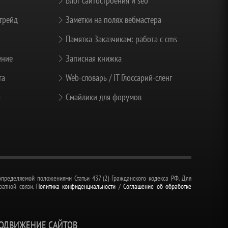
Блог сайтостроения и seo
грейд
Заметки на полях вебмастера
Памятка Заказчикам: работа с cms
ение
Записная книжка
та
Web-словарь / IT Глоссарий-сленг
а
Смайлики для форумов
пределяемой положениями Статьи 437 (2) Гражданского кодекса РФ. Для
ратной связи.
Политика конфиденциальности
/
Соглашение об обработке
РОДВИЖЕНИЕ САЙТОВ