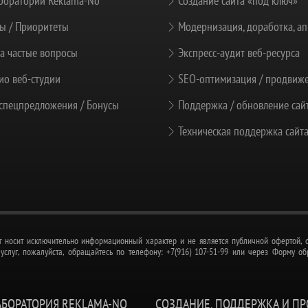
боратории Reklama-No
Создание сайта «под ключ»
ы / Приоритеты
Модернизация, доработка, ап
а частые вопросы
Экспресс-аудит веб-ресурса
о веб-студии
SEO-оптимизация / продвиж
спецпредложения / Бонусы
Поддержка / обновление сай
Техническая поддержка сайт
 носит исключительно информационный характер и не является публичной офертой, о
слуг, пожалуйста, обращайтесь по телефону: +7(916) 107-51-99 или через Форму об
АБОРАТОРИЯ REKLAMA-NO
СОЗДАНИЕ, ПОДДЕРЖКА И П