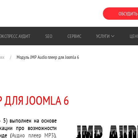
ОБСУДИТЬ
ЭКСПРЕСС АУДИТ
SEO
СЕРВИС
УСЛУГИ
ЦЕН
лях
Модуль JMP Audio плеер для Joomla 6
Р ДЛЯ JOOMLA 6
— 5) выполнен на основе
икации про возможности
иде (
Аудио плеер MP3
).