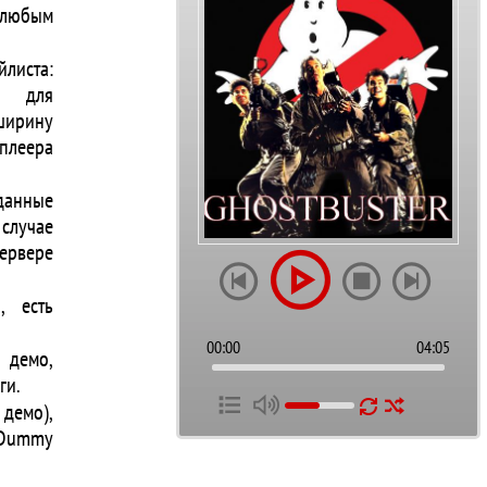
 любым
йлиста:
ен для
(ширину
 плеера
 данные
случае
ервере
, есть
00:00
04:05
. демо,
ги.
 демо),
-Dummy