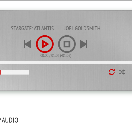
STARGATE: ATLANTIS
JOEL GOLDSMITH
00:00
/
01:06
(
-01:06
)
 AUDIO