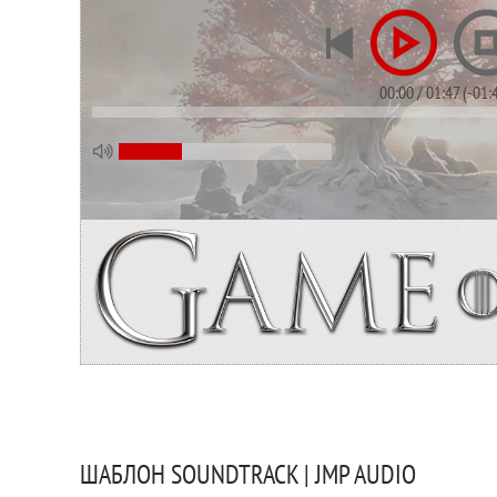
00:00
/
01:47
(
-01:
ШАБЛОН SOUNDTRACK | JMP AUDIO