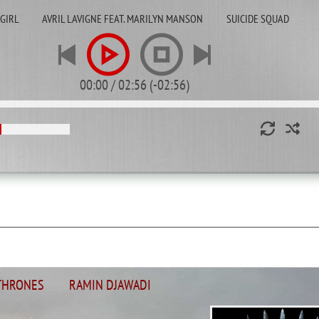
GIRL
AVRIL LAVIGNE FEAT. MARILYN MANSON
SUICIDE SQUAD
00:00
/
02:56
(
-02:56
)
THRONES
RAMIN DJAWADI