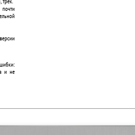
 трек.
 почти
ельной
версии
шибки:
а и не