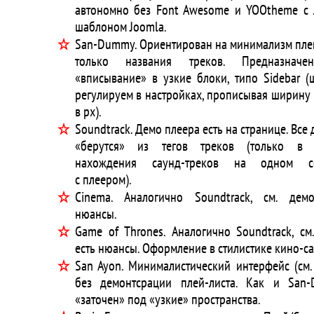
автономно без Font Awesome и YOOtheme с
шаблоном Joomla.
San-Dummy. Ориентирован на минимализм пле
только названия треков. Предназнач
«вписывание» в узкие блоки, типо Sidebar 
регулируем в настройках, прописывая ширину
в px).
Soundtrack. Демо плеера есть на странице. Все
«берутся» из тегов треков (только в 
нахождения саунд-треков на одном с
с плеером).
Cinema. Аналогично Soundtrack, см. демо
нюансы.
Game of Thrones. Аналогично Soundtrack, см
есть нюансы. Оформление в стилистике кино-са
San Ayon. Минималистический интерфейс (см.
без демонтсрации плей-листа. Как и San
«заточен» под «узкие» пространства.