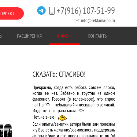
+7(916) 107-51-99
 ПРОЕКТ
info@reklama-no.ru
Ы
РАСШИРЕНИЯ
ИНФО
КОНТАКТЫ
СКАЗАТЬ: СПАСИБО!
Прекрасно, когда есть работа. Совсем плохо,
когда ее нет. Забавно и грустно «в одном
флаконе». Говорят (в телевизоре), что спрос
на IT в РФ — небывалый и несказанно великий.
Ихде же эта страна такая: РФ?
Нет, не знаю
Если опыты/заметки автора были вам полезны
и у Вас есть желание/возможность поддержать
автора и/или и его проект донатами, то он (я)