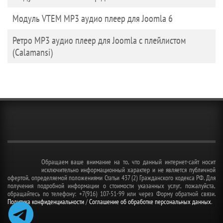
Модуль VTEM MP3 аудио плеер для Joomla 6
Ретро MP3 аудио плеер для Joomla с плейлистом
(Сalamansi)
Обращаем ваше внимание на то, что данный интернет-сайт носит
исключительно информационный характер и не является публичной
офертой, определяемой положениями Статьи 437 (2) Гражданского кодекса РФ. Для
получения подробной информации о стоимости указанных услуг, пожалуйста,
обращайтесь по телефону: +7(916) 107-51-99 или через Форму обратной связи.
Политика конфиденциальности
/
Соглашение об обработке персональных данных
.