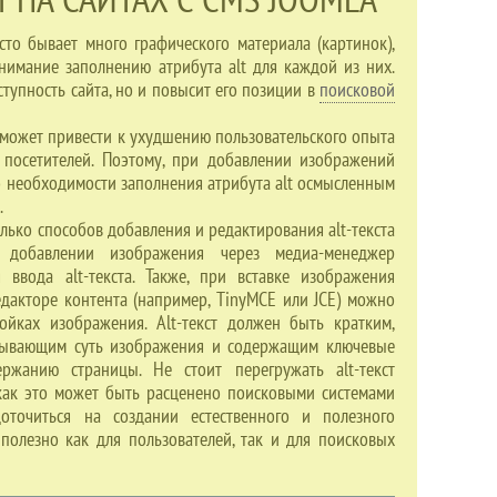
то бывает много графического материала (картинок),
нимание заполнению атрибута alt для каждой из них.
ступность сайта, но и повысит его позиции в
поисковой
 может привести к ухудшению пользовательского опыта
 посетителей. Поэтому, при добавлении изображений
 о необходимости заполнения атрибута alt осмысленным
.
олько способов добавления и редактирования alt-текста
 добавлении изображения через медиа-менеджер
 ввода alt-текста. Также, при вставке изображения
едакторе контента (например, TinyMCE или JCE) можно
тройках изображения. Alt-текст должен быть кратким,
сывающим суть изображения и содержащим ключевые
ержанию страницы. Не стоит перегружать alt-текст
как это может быть расценено поисковыми системами
оточиться на создании естественного и полезного
 полезно как для пользователей, так и для поисковых