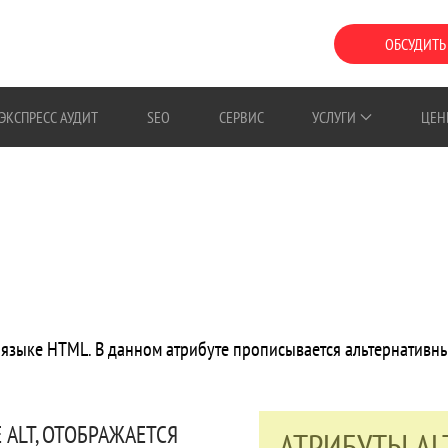
ОБСУДИТЬ
ЭКСПРЕСС АУДИТ
SEO
СЕРВИС
УСЛУГИ
ЦЕН
 в языке HTML. В данном атрибуте прописывается альтернативн
 ALT, ОТОБРАЖАЕТСЯ
АТРИБУТЫ AL