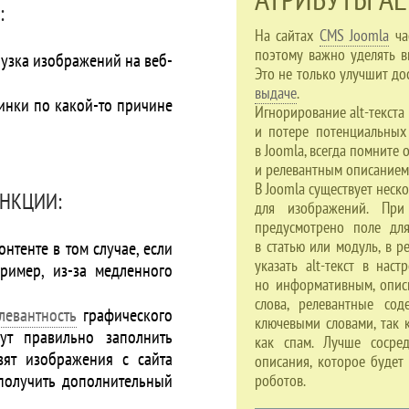
:
На сайтах
CMS Joomla
час
поэтому важно уделять в
узка изображений на веб-
Это не только улучшит до
выдаче
.
тинки по какой-то причине
Игнорирование alt-текста
и потере потенциальных
в Joomla, всегда помните
и релевантным описанием
В Joomla существует неск
УНКЦИИ:
для изображений. При
предусмотрено поле для
в статью или модуль, в р
нтенте в том случае, если
указать alt-текст в нас
ример, из-за медленного
но информативным, опи
слова, релевантные сод
левантность
графического
ключевыми словами, так 
ут правильно заполнить
как спам. Лучше сосред
ят изображения с сайта
описания, которое будет
 получить дополнительный
роботов.