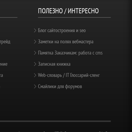
ПОЛЕЗНО / ИНТЕРЕСНО
Блог сайтостроения и seo
грейд
Заметки на полях вебмастера
Памятка Заказчикам: работа с cms
ение
Записная книжка
та
Web-словарь / IT Глоссарий-сленг
а
Смайлики для форумов