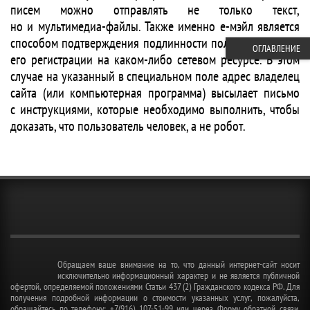
писем можно отправлять не только текст,
но и мультимедиа-файлы. Также именно е-мэйл является
способом подтверждения подлинности пользователя при
ОГЛАВЛЕНИЕ
его регистрации на каком-либо сетевом ресурсе. В этом
случае на указанный в специальном поле адрес владелец
сайта (или компьютерная программа) высылает письмо
с инструкциями, которые необходимо выполнить, чтобы
доказать, что пользователь человек, а не робот.
Обращаем ваше внимание на то, что данный интернет-сайт носит
исключительно информационный характер и не является публичной
офертой, определяемой положениями Статьи 437 (2) Гражданского кодекса РФ. Для
получения подробной информации о стоимости указанных услуг, пожалуйста,
обращайтесь по телефону: +7(916) 107-51-99 или через Форму обратной связи.