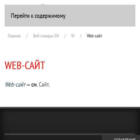
Перейти к содержимому
+7(916) 107-51-99
Главная
Веб-словарь EN
W
Web-сайт
WEB-САЙТ
Web-сайт
— см.
Сайт
.