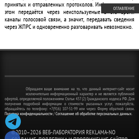
принятых и отправленных протоколов. Информация при
ОГЛАВЛЕНИЕ
этом передаётся через неиспользуемые в это время
каналы голосовой связи, а значит, передавать сведения
через ЖПРС и одновременно разговаривать невозможно.
Обращаем ваше внимание на то, что данный интернет-сайт носит
исключительно информационный характер и не является публичной
офертой, определяемой положениями Статьи 437 (2) Гражданского кодекса РФ. Для
получения подробной информации о стоимости указанных услуг, пожалуйста,
обращайтесь по телефону: +7(916) 107-51-99 или через Форму обратной связи.
Политика конфиденциальности
/
Соглашение об обработке персональных данных
.
©2010–
2026 ВЕБ-ЛАБОРАТОРИЯ REKLAMA-NO