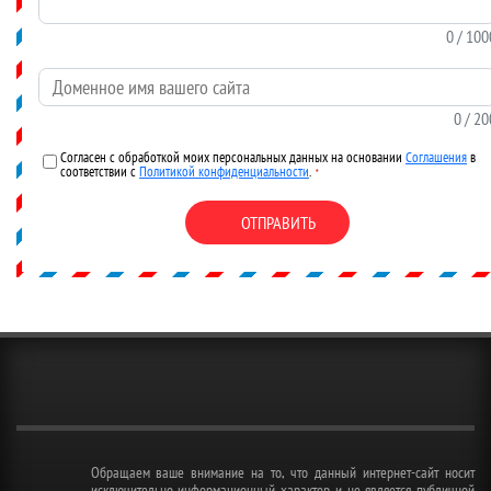
0
/ 100
Доменное имя вашего сайта
0
/ 20
Согласен с обработкой моих персональных данных на основании
Соглашения
в
соответствии с
Политикой конфиденциальности
.
*
ОТПРАВИТЬ
Обращаем ваше внимание на то, что данный интернет-сайт носит
исключительно информационный характер и не является публичной