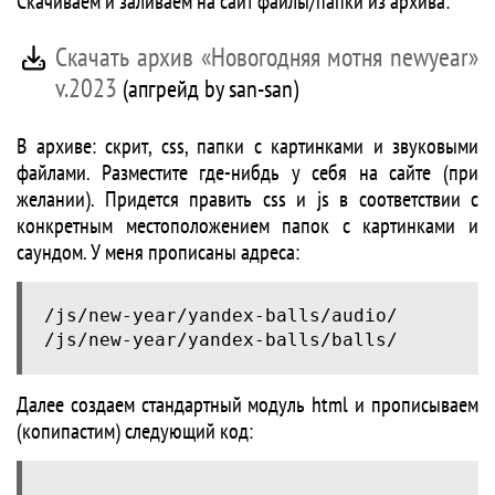
Скачиваем и заливаем на сайт файлы/папки из архива:
Cкачать архив «Новогодняя мотня newyear»
v.2023
(апгрейд by san-san)
В архиве: скрит, css, папки с картинками и звуковыми
файлами. Разместите где-нибдь у себя на сайте (при
желании). Придется править css и js в соответствии с
конкретным местоположением папок с картинками и
саундом. У меня прописаны адреса:
/js/new-year/yandex-balls/audio/
/js/new-year/yandex-balls/balls/
Далее создаем стандартный модуль html и прописываем
(копипастим) следующий код: