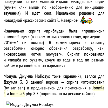
наведении на них мышкой издают мелодичные звуки
(нужен клик мыши по изображению для инициации
звучания). И идёт снег. Идеальное решение для
новогдной «расскраски» сайта?.. Наверное
Изначально скрипт «приблуда» была «привинчен»
к почте Яндекс (в каком-то «махровом» году, примерно —
2016-м? не помню). В комментариях к скрипту
разработчик юморно обозначил разработку, как:
«новогодняя мотня newyear». Скрипт понравился
и «пошёл по рукам», кочуя из года в год по разным
сайтам в разнообразных вариациях.
Модуль Джумла Holidays тоже «древний», ваялся для
Джумла 3. В данной версии — скрипт «отрихтован»
(by san-san) и предназначен для применения в
Joomla
4
и
Joomla 5
php 8.3 (опробовано на десятке сайтов).