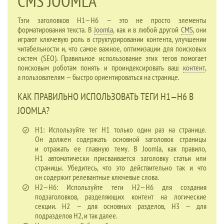
CMS JOOMLA
Тэги заголовков H1—H6 — это не просто элементы
форматирования текста. В
Joomla
, как и в любой другой
CMS
, они
играют ключевую роль в структурировании контента, улучшении
читабельности и, что самое важное, оптимизации для поисковых
систем (SEO). Правильное использование этих тегов помогает
поисковым роботам понять и проиндексировать ваш
контент
,
а пользователям — быстро ориентироваться на странице.
КАК ПРАВИЛЬНО ИСПОЛЬЗОВАТЬ ТЕГИ H1—H6 В
JOOMLA?
H1: Используйте тег H1 только один раз на странице.
Он должен содержать основной заголовок страницы
и отражать ее главную тему. В Joomla, как правило,
H1 автоматически присваивается заголовку статьи или
страницы. Убедитесь, что это действительно так и что
он содержит релевантные ключевые слова.
H2—H6: Используйте теги H2—H6 для создания
подзаголовков, разделяющих контент на логические
секции. H2 — для основных разделов, H3 — для
подразделов H2, и так далее.