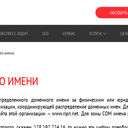
ОБСУДИТЬ
ЭКСПРЕСС АУДИТ
SEO
СЕРВИС
УСЛУГИ
ЦЕН
ого имени
ГО ИМЕНИ
ределенного доменного имени за физическим или юриди
изации, координирующей распределение доменных имен. Для
айта этой организации — www.ripn.net. Для зоны COM имена
оторого, скажем, 128.192.224.16, то нужно эти цифры преоб