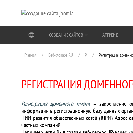
Перейти к содержимому
СОЗДАНИЕ САЙТОВ
АПГРЕЙД
Главная
Веб-словарь RU
Р
Регистрация доменн
РЕГИСТРАЦИЯ ДОМЕННО
Регистрация доменного имени
— закрепление оп
информации в регистрационную базу данных орган
НИИ развития общественных сетей (RIPN). Адрес с
частных компаний.
Например, если был создан веб-ресурс, IP-адрес к