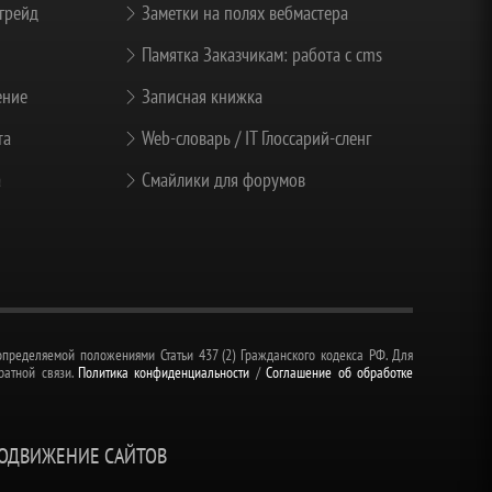
грейд
Заметки на полях вебмастера
Памятка Заказчикам: работа с cms
ение
Записная книжка
та
Web-словарь / IT Глоссарий-сленг
а
Смайлики для форумов
пределяемой положениями Статьи 437 (2) Гражданского кодекса РФ. Для
ратной связи.
Политика конфиденциальности
/
Соглашение об обработке
РОДВИЖЕНИЕ САЙТОВ