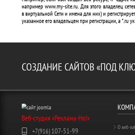
например www.my-site.ru. Для этого владелец сет
в виртуальной Сети и имена для них) и регистрирует
указанное его владельцем при регистрации, а *.ru ук
СОЗДАНИЕ САЙТОВ «ПОД КЛ
КОМП
Веб-студия «Реклама-Но!»
О веб-ла
107-51-99
+7(916)