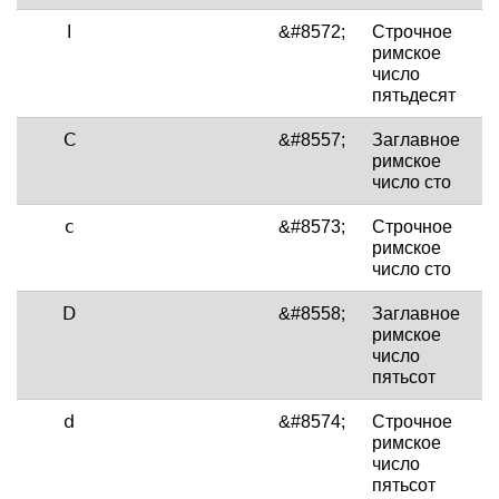
ⅼ
&#8572;
Строчное
римское
число
пятьдесят
Ⅽ
&#8557;
Заглавное
римское
число сто
ⅽ
&#8573;
Строчное
римское
число сто
Ⅾ
&#8558;
Заглавное
римское
число
пятьсот
ⅾ
&#8574;
Строчное
римское
число
пятьсот