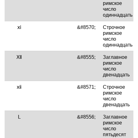
римское
число
одиннадцать
ⅺ
&#8570;
Строчное
римское
число
одиннадцать
Ⅻ
&#8555;
Заглавное
римское
число
двенадцать
ⅻ
&#8571;
Строчное
римское
число
двенадцать
Ⅼ
&#8556;
Заглавное
римское
число
пятьдесят