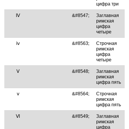
цифра три
Ⅳ
&#8547;
Заглавная
римская
цифра
четыре
ⅳ
&#8563;
Строчная
римская
цифра
четыре
Ⅴ
&#8548;
Заглавная
римская
цифра пять
ⅴ
&#8564;
Строчная
римская
цифра пять
Ⅵ
&#8549;
Заглавная
римская
цифра