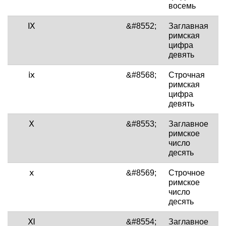
восемь
Ⅸ
&#8552;
Заглавная
римская
цифра
девять
ⅸ
&#8568;
Строчная
римская
цифра
девять
Ⅹ
&#8553;
Заглавное
римское
число
десять
ⅹ
&#8569;
Строчное
римское
число
десять
Ⅺ
&#8554;
Заглавное