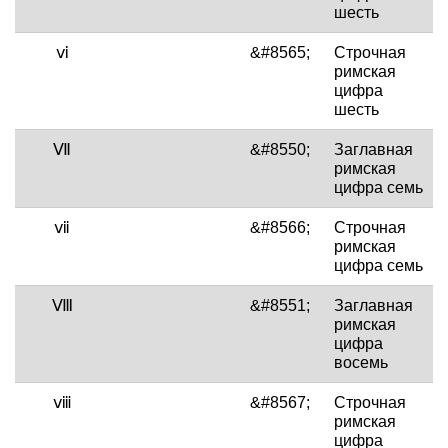
шесть
ⅵ
&#8565;
Строчная
римская
цифра
шесть
Ⅶ
&#8550;
Заглавная
римская
цифра семь
ⅶ
&#8566;
Строчная
римская
цифра семь
Ⅷ
&#8551;
Заглавная
римская
цифра
восемь
ⅷ
&#8567;
Строчная
римская
цифра