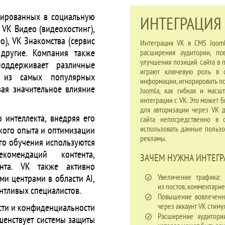
грированных в социальную
ИНТЕГРАЦИЯ 
 VK Видео (видеохостинг),
), VK Знакомства (сервис
Интеграция VK в CMS Joom
 другие. Компания также
расширения аудитории, по
улучшения позиций сайта в 
оддерживает различные
играют ключевую роль в 
й из самых популярных
информации, игнорировать по
вая значительное влияние
Joomla, как гибкая и масш
интеграции с VK. Это может 
для авторизации через VK 
 интеллекта, внедряя его
сайта непосредственно в 
кого опыта и оптимизации
использовать данные пользо
рекламы.
го обучения используются
комендаций контента,
ЗАЧЕМ НУЖНА ИНТЕГРА
нта. VK также активно
ми центрами в области AI,
Увеличение трафика:
из постов, комментари
нтливых специалистов.
Повышение вовлеченно
сти и конфиденциальности
через аккаунт VK стим
Расширение аудитори
шенствует системы защиты