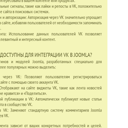
интересована в вашем контенте или продуктах.
ьные сигналы, такие как лайки и репосты в VK, положительно
е сайта в поисковых системах.
 и авторизации: Авторизация через VK значительно упрощает
а сайте, избавляя пользователей от необходимости запоминать
.
ента: Использование данных пользователей VK позволяет
елевантный и интересный контент.
ДОСТУПНЫ ДЛЯ ИНТЕГРАЦИИ VK В JOOMLA?
гинов и модулей Joomla, разработанных специально для
более популярных можно выделить:
 через VK: Позволяют пользователям регистрироваться
сайте с помощью своего аккаунта VK.
Отображают на сайте виджеты VK, такие как лента новостей
е нравится» и «Поделиться».
ой публикации в VK: Автоматически публикуют новые статьи
та в сообщество VK.
в VK: Заменяют стандартную систему комментариев Joomla
ев VK.
ента зависит от ваших конкретных потребностей и целей.