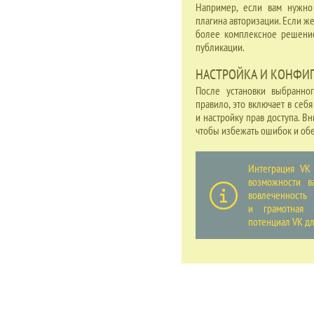
Например, если вам нужно 
плагина авторизации. Если же
более комплексное решение
публикации.
НАСТРОЙКА И КОНФИГ
После установки выбранно
правило, это включает в себ
и настройку прав доступа. 
чтобы избежать ошибок и обе
Интеграция VK
возможности в
вовлеченност
и грамотная 
потенциал VK д