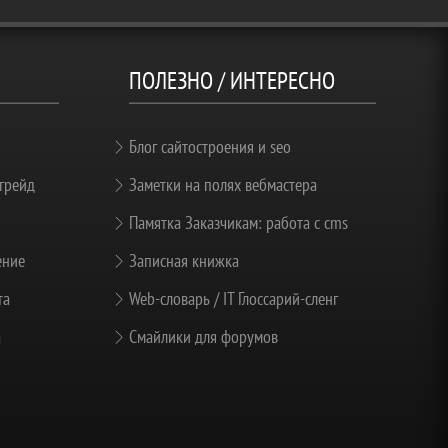
ПОЛЕЗНО / ИНТЕРЕСНО
Блог сайтостроения и seo
грейд
Заметки на полях вебмастера
Памятка Заказчикам: работа с cms
ение
Записная книжка
та
Web-словарь / IT Глоссарий-сленг
а
Смайлики для форумов