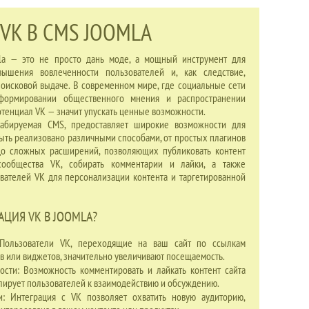
VK В CMS JOOMLA
la — это не просто дань моде, а мощный инструмент для
вышения вовлеченности пользователей и, как следствие,
поисковой выдаче. В современном мире, где социальные сети
формировании общественного мнения и распространении
тенциал VK — значит упускать ценные возможности.
табируемая CMS, предоставляет широкие возможности для
быть реализовано различными способами, от простых плагинов
до сложных расширений, позволяющих публиковать контент
сообщества VK, собирать комментарии и лайки, а также
вателей VK для персонализации контента и таргетированной
ЦИЯ VK В JOOMLA?
 Пользователи VK, переходящие на ваш сайт по ссылкам
ев или виджетов, значительно увеличивают посещаемость.
сти: Возможность комментировать и лайкать контент сайта
улирует пользователей к взаимодействию и обсуждению.
и: Интеграция с VK позволяет охватить новую аудиторию,