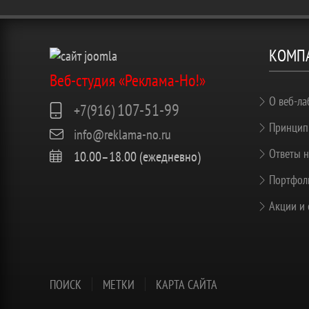
КОМП
Веб-студия «Реклама-Но!»
О веб-ла
107-51-99
+7(916)
Принцип
info@reklama-no.ru
Ответы н
10.00–18.00 (ежедневно)
Портфоли
Акции и 
ПОИСК
МЕТКИ
КАРТА САЙТА