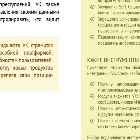
которая может быть за
реступлений. VK также
Улучшение SEO: Социал
правления своими данными
влияют на ранжировани
тролировать, кто видит
Упрощение регистрации
процесс регистрации н
новые логины и пароли
Персонализация конт
предлагать им более р
ндшафта VK стремится
особной платформой,
бностям пользователей.
КАКИЕ ИНСТРУМЕНТЫ 
отку новых продуктов
Существует множество пла
интеграции с VK. Среди наи
крепляя свои позиции
Плагины авторизации
и авторизовываться на 
Модули виджетов VK: 
сообщества, кнопки «Мн
Плагины автоматическ
и другие материалы сай
Плагины комментарие
на систему комментари
Выбор подходящего инструм