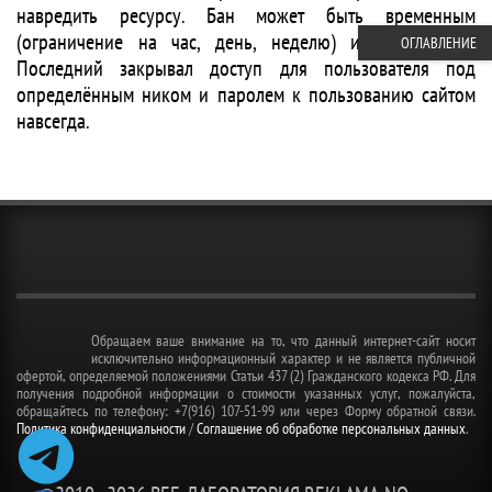
навредить ресурсу. Бан может быть временным
(ограничение на час, день, неделю) и постоянным.
ОГЛАВЛЕНИЕ
Последний закрывал доступ для пользователя под
определённым ником и паролем к пользованию сайтом
навсегда.
Обращаем ваше внимание на то, что данный интернет-сайт носит
исключительно информационный характер и не является публичной
офертой, определяемой положениями Статьи 437 (2) Гражданского кодекса РФ. Для
получения подробной информации о стоимости указанных услуг, пожалуйста,
обращайтесь по телефону: +7(916) 107-51-99 или через Форму обратной связи.
Политика конфиденциальности
/
Соглашение об обработке персональных данных
.