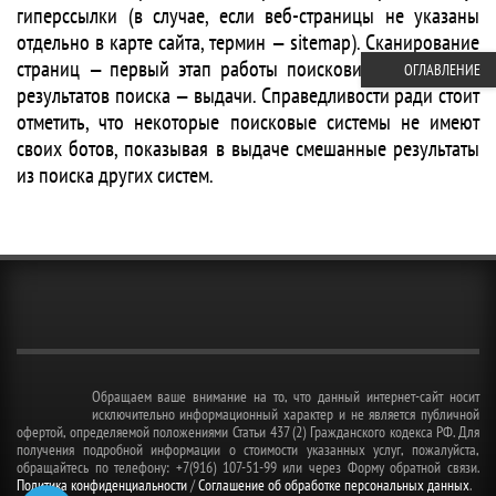
гиперссылки (в случае, если веб-страницы не указаны
отдельно в карте сайта, термин — sitemap). Сканирование
страниц — первый этап работы поисковика в создании
ОГЛАВЛЕНИЕ
результатов поиска — выдачи. Справедливости ради стоит
отметить, что некоторые поисковые системы не имеют
своих ботов, показывая в выдаче смешанные результаты
из поиска других систем.
Обращаем ваше внимание на то, что данный интернет-сайт носит
исключительно информационный характер и не является публичной
офертой, определяемой положениями Статьи 437 (2) Гражданского кодекса РФ. Для
получения подробной информации о стоимости указанных услуг, пожалуйста,
обращайтесь по телефону: +7(916) 107-51-99 или через Форму обратной связи.
Политика конфиденциальности
/
Соглашение об обработке персональных данных
.