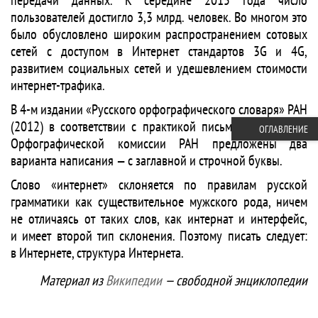
передачи данных. К середине 2015 года число
пользователей достигло 3,3 млрд. человек. Во многом это
было обусловлено широким распространением сотовых
сетей с доступом в Интернет стандартов 3G и 4G,
развитием социальных сетей и удешевлением стоимости
интернет-трафика.
В 4-м издании «Русского орфографического словаря» РАН
(2012) в соответствии с практикой письма и решением
ОГЛАВЛЕНИЕ
Орфографической комиссии РАН предложены два
варианта написания — с заглавной и строчной буквы.
Слово «интернет» склоняется по правилам русской
грамматики как существительное мужского рода, ничем
не отличаясь от таких слов, как интернат и интерфейс,
и имеет второй тип склонения. Поэтому писать следует:
в Интернете, структура Интернета.
Материал из
Википедии
— свободной энциклопедии