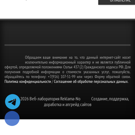
ОГЛАВЛЕНИЕ
Обращаем ваше внимание на то, что данный интернет-сайт носит
исключительно информационный характер и не является публичной
офертой, определяемой положениями Статьи 437 (2) Гражданского кодекса РФ. Для
получения подробной информации о стоимости указанных услуг, пожалуйста,
обращайтесь по телефону: +7(916) 107-51-99 или через Форму обратной связи.
Политика конфиденциальности
/
Соглашение об обработке персональных данных
.
©2010–
2026 Веб-лаборатория Reklama-No
Создание, поддержка,
доработка и апгрейд сайтов