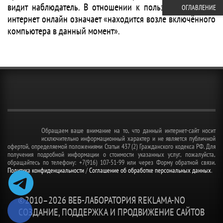
видит наблюдатель. В отношении к пользователям сети
ОГЛАВЛЕНИЕ
интернет онлайн означает «находится возле включённого
компьютера в данный момент».
Обращаем ваше внимание на то, что данный интернет-сайт носит
исключительно информационный характер и не является публичной
офертой, определяемой положениями Статьи 437 (2) Гражданского кодекса РФ. Для
получения подробной информации о стоимости указанных услуг, пожалуйста,
обращайтесь по телефону: +7(916) 107-51-99 или через Форму обратной связи.
Политика конфиденциальности
/
Соглашение об обработке персональных данных
.
©2010–
2026 ВЕБ-ЛАБОРАТОРИЯ REKLAMA-NO
СОЗДАНИЕ, ПОДДЕРЖКА И ПРОДВИЖЕНИЕ САЙТОВ