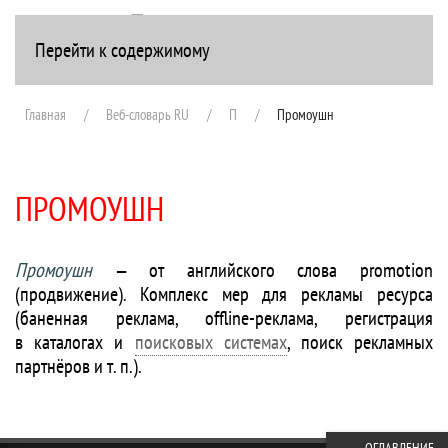
Перейти к содержимому
+7(916) 107-51-99
Главная
Веб-словарь RU
П
Промоушн
ПРОМОУШН
Промоушн
— от английского слова promotion
(продвижение). Комплекс мер для рекламы ресурса
(баненная реклама, offline-реклама, регистрация
в каталогах и
поисковых системах
, поиск рекламных
партнёров и т. п.).