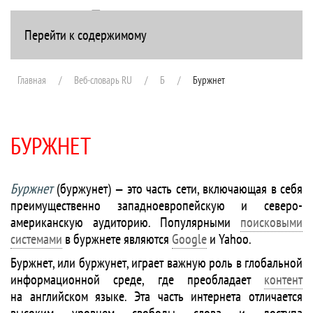
Перейти к содержимому
+7(916) 107-51-99
Главная
Веб-словарь RU
Б
Буржнет
БУРЖНЕТ
Буржнет
(буржунет) — это часть сети, включающая в себя
преимущественно западноевропейскую и северо-
американскую аудиторию. Популярными
поисковыми
системами
в буржнете являются
Google
и Yahoo.
Буржнет, или буржунет, играет важную роль в глобальной
информационной среде, где преобладает
контент
на английском языке. Эта часть интернета отличается