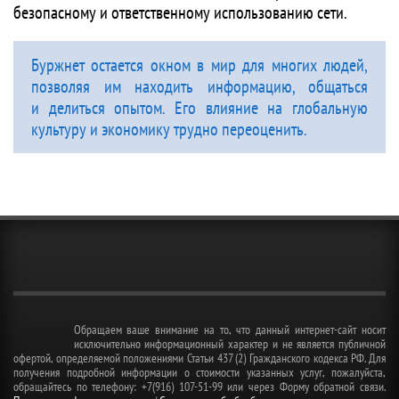
безопасному и ответственному использованию сети.
Буржнет остается окном в мир для многих людей,
позволяя им находить информацию, общаться
и делиться опытом. Его влияние на глобальную
культуру и экономику трудно переоценить.
Обращаем ваше внимание на то, что данный интернет-сайт носит
исключительно информационный характер и не является публичной
офертой, определяемой положениями Статьи 437 (2) Гражданского кодекса РФ. Для
получения подробной информации о стоимости указанных услуг, пожалуйста,
обращайтесь по телефону: +7(916) 107-51-99 или через Форму обратной связи.