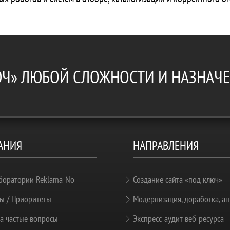
ЮЧ» ЛЮБОЙ СЛОЖНОСТИ И НАЗНАЧ
АНИЯ
НАПРАВЛЕНИЯ
боратории Reklama-No
Создание сайта «под ключ»
ы / Приоритеты
Модернизация, доработка, ап
а частые вопросы
Экспресс-аудит веб-ресурса