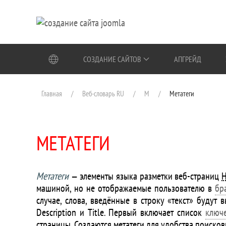
Перейти к содержимому
СОЗДАНИЕ САЙТОВ
АПГРЕЙД
Главная
Веб-словарь RU
М
Метатеги
МЕТАТЕГИ
Метатеги
— элементы языка разметки
веб-страниц
машиной, но не отображаемые пользователю в
бр
случае, слова, введённые в строку «текст» будут 
Description и Title. Первый включает список
ключ
страницы. Создаются метатеги для удобства поисков