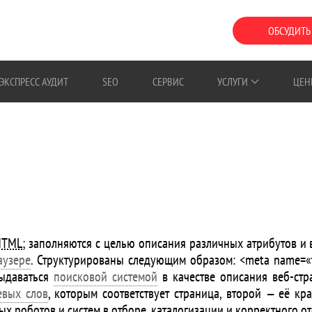
ОБСУДИТЬ
ЭКСПРЕСС АУДИТ
SEO
СЕРВИС
УСЛУГИ
ЦЕН
HTML
; заполняются с целью описания различных атрибутов и
аузере
. Структурированы следующим образом: <meta name=«ти
выдаваться
поисковой системой
в качестве описания
веб-ст
евых слов
, которым соответствует страница, второй — её кра
ых роботов и систем в отборе, каталогизации и корректного о