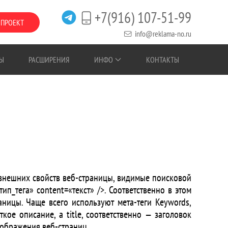
+7(916) 107-51-99
 ПРОЕКТ
info@reklama-no.ru
Ы
РАСШИРЕНИЯ
ИНФО
КОНТАКТЫ
 внешних свойств веб-страницы, видимые поисковой
п_тега» content=«текст» />. Соответственно в этом
раницы
. Чаще всего используют
мета-теги
Keywords,
ткое описание, а title, соответственно — заголовок
тображения веб-страниц.