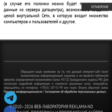
(в случае его поломки можно будет просто скачать
ОГЛАВЛЕНИЕ
данные из сервера датацентра), возможность создания
целой виртуальной Сети, в которую входит множество
компьютеров и пользователей и другое.
Обращаем ваше внимание на то, что данный интернет-сайт носит
исключительно информационный характер и не является публичной
офертой, определяемой положениями Статьи 437 (2) Гражданского кодекса РФ. Для
получения подробной информации о стоимости указанных услуг, пожалуйста,
обращайтесь по телефону: +7(916) 107-51-99 или через Форму обратной связи.
Политика конфиденциальности
/
Соглашение об обработке персональных данных
.
©2010–
2026 ВЕБ-ЛАБОРАТОРИЯ REKLAMA-NO