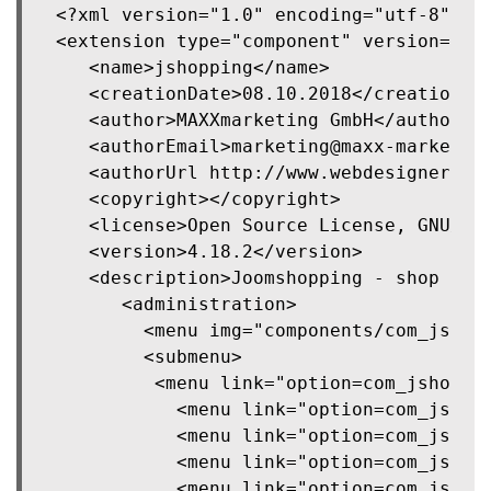
<?xml version="1.0" encoding="utf-8"?>

<extension type="component" version="3.0
   <name>jshopping</name>

   <creationDate>08.10.2018</creationDat
   <author>MAXXmarketing GmbH</author>

   <authorEmail>marketing@maxx-marketing
   <authorUrl http://www.webdesigner-pro
   <copyright></copyright>

   <license>Open Source License, GNU/GPL
   <version>4.18.2</version>

   <description>Joomshopping - shop comp
      <administration>

        <menu img="components/com_jshopp
        <submenu>

	     <menu link="option=com_jshopping&controller=categories&catid=0" img="components/com_jshopping/images/jshop_categories_s.png">categories</menu>

           <menu link="option=com_jshop
           <menu link="option=com_jshop
           <menu link="option=com_jshopp
           <menu link="option=com_jshop