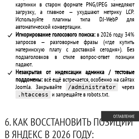
картинки в старом формате PNG/JPEG замедляют
загрузку, а главное — ухудшают метрику LCP.
Используйте плагины типа DJ-WebP для
автоматической конвертации.
Игнорирование голосового поиска:
в 2026 году 34%
запросов — разговорные фразы («где купить
материнскую плату с доставкой сегодня»). Без
подзаголовков в стиле вопрос-ответ позиции
падают.
Незакрытая от индексации админка / тестовые
поддомены:
всё ещё встречается, особенно на сайтах
Joomla. Закрывайте
через
/administrator
и запрещайте в robots.txt.
.htaccess
ОГЛАВЛЕНИЕ
6. КАК ВОССТАНОВИТЬ ПОЗИЦИИ
В ЯНДЕКС В 2026 ГОДУ: