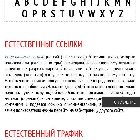
A
B
C
D
E
F
G
H
I
J
K
M
N
O
P
R
S
T
U
V
W
X
Y
Z
ЕСТЕСТВЕННЫЕ ССЫЛКИ
Естественные ссылки
(на сайт) — ссылки (веб-термин: линк), которые
пользователи (сленг — юзеры) размещают по собственному желанию
с целью не разрекламировать товар или веб-ресурс, а предоставить
читателям (клиентам) доступ к интересному, познавательному контенту.
Естественные ссылки могут размещаться непосредственно в виде
текстового сообщения «Нажмите здесь», «Об этом можно дополнительно
почитать тут» и тому подобное. Основные признаки — ссылка ведёт
на сайт (страницу) в интернете, с соответствующим теме сообщения
ОГЛАВЛЕНИЕ
контентом и подаётся обычно с комментариями, аргументирующими,
зачем пользователю нужно перейти на веб-страницу другого сайта.
ЕСТЕСТВЕННЫЙ ТРАФИК