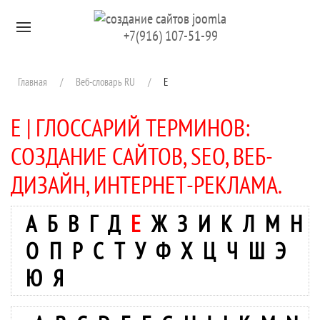
Перейти к содержимому
+7(916) 107-51-99
Главная
Веб-словарь RU
Е
Е | ГЛОССАРИЙ ТЕРМИНОВ:
СОЗДАНИЕ САЙТОВ, SEO, ВЕБ-
ДИЗАЙН, ИНТЕРНЕТ-РЕКЛАМА.
А
Б
В
Г
Д
Е
Ж
З
И
К
Л
М
Н
О
П
Р
С
Т
У
Ф
Х
Ц
Ч
Ш
Э
Ю
Я