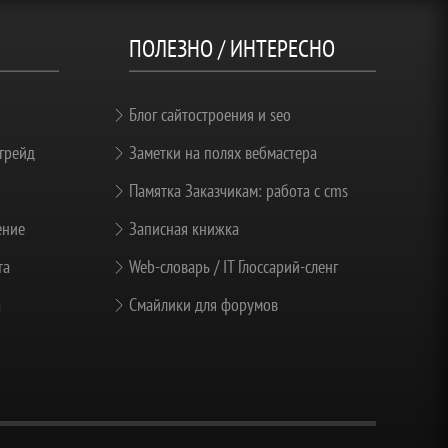
ПОЛЕЗНО / ИНТЕРЕСНО
Блог сайтостроения и seo
грейд
Заметки на полях вебмастера
Памятка Заказчикам: работа с cms
ение
Записная книжка
та
Web-словарь / IT Глоссарий-сленг
а
Смайлики для форумов