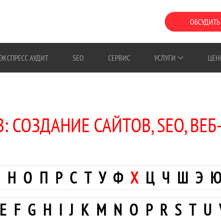
ОБСУДИТЬ
ЭКСПРЕСС АУДИТ
SEO
СЕРВИС
УСЛУГИ
ЦЕН
: СОЗДАНИЕ САЙТОВ, SEO, ВЕБ
Н
О
П
Р
С
Т
У
Ф
Х
Ц
Ч
Ш
Э
E
F
G
H
I
J
K
M
N
O
P
R
S
T
U