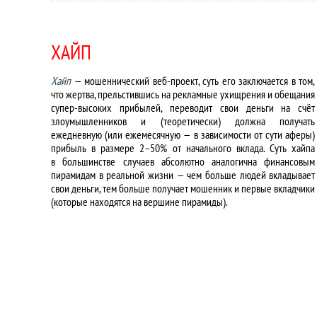
ХАЙП
Хайп
— мошеннический веб-проект, суть его заключается в том,
что жертва, прельстившись на рекламные ухищрения и обещания
супер-высоких прибылей, переводит свои деньги на счёт
злоумышленников и (теоретически) должна получать
ежедневную (или ежемесячную — в зависимости от сути аферы)
прибыль в размере 2–50% от начального вклада. Суть хайпа
в большинстве случаев абсолютно аналогична финансовым
пирамидам в реальной жизни — чем больше людей вкладывает
свои деньги, тем больше получает мошенник и первые вкладчики
(которые находятся на вершине пирамиды).