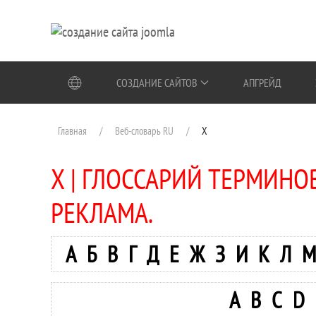
Перейти к содержимому
СОЗДАНИЕ САЙТОВ
АПГРЕЙД
Главная
Веб-словарь RU
Х
Х | ГЛОССАРИЙ ТЕРМИНОВ
РЕКЛАМА.
А
Б
В
Г
Д
Е
Ж
З
И
К
Л
М
A
B
C
D