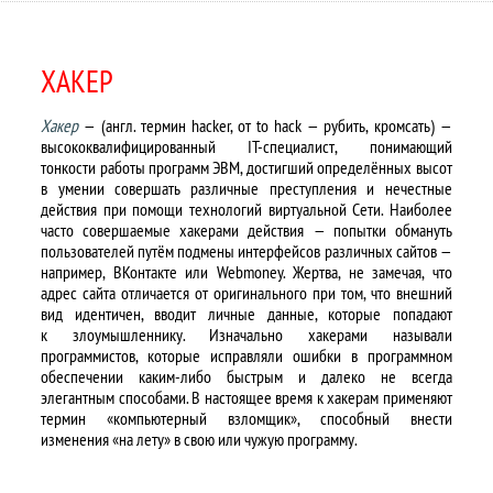
ХАКЕР
Хакер
— (англ. термин hacker, от to hack — рубить, кромсать) —
высококвалифицированный IT-специалист, понимающий
тонкости работы программ ЭВМ, достигший определённых высот
в умении совершать различные преступления и нечестные
действия при помощи технологий виртуальной Сети. Наиболее
часто совершаемые хакерами действия — попытки обмануть
пользователей путём подмены интерфейсов различных сайтов —
например, ВКонтакте или Webmoney. Жертва, не замечая, что
адрес сайта отличается от оригинального при том, что внешний
вид идентичен, вводит личные данные, которые попадают
к злоумышленнику. Изначально хакерами называли
программистов, которые исправляли ошибки в программном
обеспечении каким-либо быстрым и далеко не всегда
элегантным способами. В настоящее время к хакерам применяют
термин «компьютерный взломщик», способный внести
изменения «на лету» в свою или чужую программу.