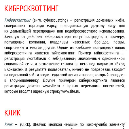
КИБЕРСКВОТТИНГ
Киберсквоттинг
(англ. cybersquatting) — регистрация доменных имён,
содержащих торговую марку, принадлежащую другому лицу для
их дальнейшей перепродажи или недобросовестного использования.
Зачастую от действия киберсквоттера могут пострадать, к примеру,
популярные компании, владельцы известных брендов, певцы,
спортсмены и многие другие. Одним из наиболее популярных видов
киберсквоттинга является тайпсквоттинг. Пример тайпсквоттинга —
регистрация vkontatke.ru с веб-дизайном, аналогичным одноименной
социальной сети, и размещение ссылки на него под надписью «Вход
ВКонтакте». В результате пользователь, ничего не подозревая, заходит
на подставной сайт и вводит туда свой логин и пароль, который попадает
к злоумышленнику. Другим примером киберсквортинга является
регистрация домена wwwsite.ru с целью переманить посетителей,
которые вводят в адресную строку www.site.ru.
КЛИК
Клик
— (Click). Щелчок кнопкой «мыши» по какому-либо элементу