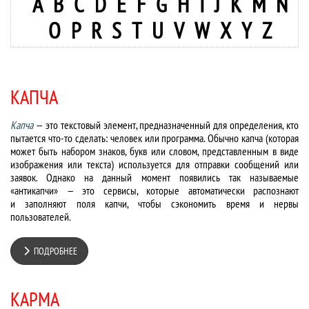
A
B
C
D
E
F
G
H
I
J
K
M
N
O
P
R
S
T
U
V
W
X
Y
Z
КАПЧА
Капча
— это текстовый элемент, предназначенный для определения, кто
пытается что-то сделать: человек или программа. Обычно капча (которая
может быть набором знаков, букв или словом, представленным в виде
изображения или текста) используется для отправки сообщений или
заявок. Однако на данный момент появились так называемые
«антикапчи» — это сервисы, которые автоматически распознают
и заполняют поля капчи, чтобы сэкономить время и нервы
пользователей.
ПОДРОБНЕЕ
КАРМА