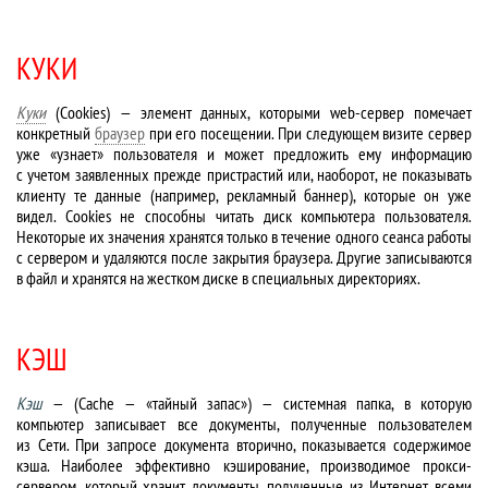
КУКИ
Куки
(Cookies) — элемент данных, которыми web-сервер помечает
конкретный
браузер
при его посещении. При следующем визите сервер
уже «узнает» пользователя и может предложить ему информацию
с учетом заявленных прежде пристрастий или, наоборот, не показывать
клиенту те данные (например, рекламный баннер), которые он уже
видел. Cookies не способны читать диск компьютера пользователя.
Некоторые их значения хранятся только в течение одного сеанса работы
с сервером и удаляются после закрытия браузера. Другие записываются
в файл и хранятся на жестком диске в специальных директориях.
КЭШ
Кэш
— (Cache — «тайный запас») — системная папка, в которую
компьютер записывает все документы, полученные пользователем
из Сети. При запросе документа вторично, показывается содержимое
кэша. Наиболее эффективно кэширование, производимое прокси-
сервером, который хранит документы, полученные из Интернет всеми