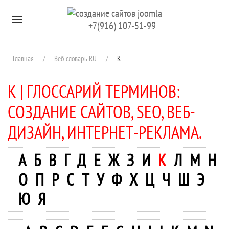
Перейти к содержимому
+7(916) 107-51-99
Главная
Веб-словарь RU
К
К | ГЛОССАРИЙ ТЕРМИНОВ:
СОЗДАНИЕ САЙТОВ, SEO, ВЕБ-
ДИЗАЙН, ИНТЕРНЕТ-РЕКЛАМА.
А
Б
В
Г
Д
Е
Ж
З
И
К
Л
М
Н
О
П
Р
С
Т
У
Ф
Х
Ц
Ч
Ш
Э
Ю
Я