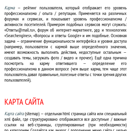
Карма
— рейтинг пользователя, который отображает его уровень
профессионализма / опыта / репутации. Применяется на различных
форумах и сервисах, и показывает уровень профессионализма /
активности посетителей. Примером подобных сервисов могут служить:
«Ответы@mail.ru», форум об интернет-маркетинге,
seo
и технологиях
«Searchengines», «Вопросы и ответы Google» и им подобные. Основная
задача — ограничение функциональности интерфейса и уровня доступа
(например, пользователи с кармой выше определённого значения,
имеют возможность выполнять действия, недоступные остальным —
создавать темы, загружать фото / видео и прочее). Ещё одна причина
посмотреть на карму ответившего — определение его
профессионализма в данном вопросе (чем выше карма, тем чаще этот
пользователь давал правильные, полезные ответы с точки зрения других
пользователей).
КАРТА САЙТА
Карта сайта
(sitemap) — отдельная html страница сайта или специальный
xml файл, где структурировано отображаются все доступные / важные
ссылки на веб-страницы, сгруппированные (при необходимости)
по категориям. Создаётся как аналог / дополнение меню сайта с целью