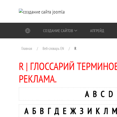
Перейти к содержимому
СОЗДАНИЕ САЙТОВ
АПГРЕЙД
Главная
Веб-словарь EN
R
R | ГЛОССАРИЙ ТЕРМИНОВ
РЕКЛАМА.
A
B
C
D
А
Б
В
Г
Д
Е
Ж
З
И
К
Л
М