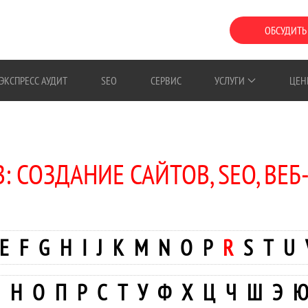
ОБСУДИТЬ
ЭКСПРЕСС АУДИТ
SEO
СЕРВИС
УСЛУГИ
ЦЕН
: СОЗДАНИЕ САЙТОВ, SEO, ВЕБ
E
F
G
H
I
J
K
M
N
O
P
R
S
T
U
Н
О
П
Р
С
Т
У
Ф
Х
Ц
Ч
Ш
Э