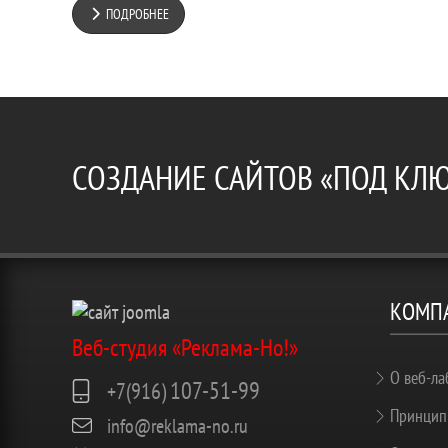
ПОДРОБНЕЕ
СОЗДАНИЕ САЙТОВ «ПОД КЛ
КОМП
Веб-студия «Реклама-Но!»
О веб-ла
107-51-99
+7(916)
Принцип
info@reklama-no.ru