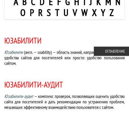
A
B
C
D
E
F
G
H
I
J
K
M
N
O
P
R
S
T
U
V
W
X
Y
Z
ЮЗАБИЛИТИ
ОГЛАВЛЕНИЕ
Юзабилити
(англ. — usability) — область знаний, направленных на оценку
удобства сайтов для посетителей или просто: удобство пользования
сайтом.
ЮЗАБИЛИТИ-АУДИТ
Юзабилити-аудит
— комплекс проверок, позволяющих оценить удобство
сайта для посетителей и дать рекомендации по устранению проблем,
мешающих эффективному взаимодействию пользователя с сайтом.