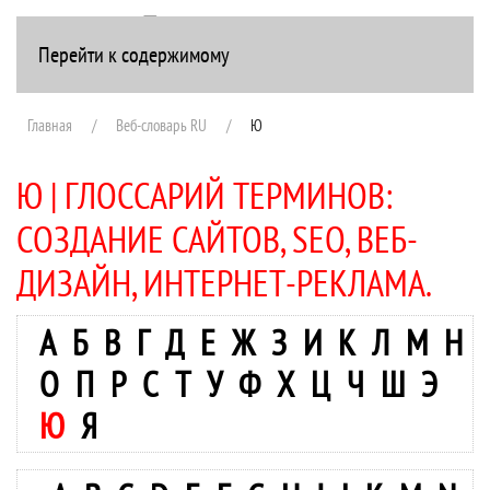
Перейти к содержимому
+7(916) 107-51-99
Главная
Веб-словарь RU
Ю
Ю | ГЛОССАРИЙ ТЕРМИНОВ:
СОЗДАНИЕ САЙТОВ, SEO, ВЕБ-
ДИЗАЙН, ИНТЕРНЕТ-РЕКЛАМА.
А
Б
В
Г
Д
Е
Ж
З
И
К
Л
М
Н
О
П
Р
С
Т
У
Ф
Х
Ц
Ч
Ш
Э
Ю
Я