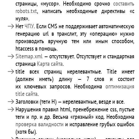
страницы, «мусор». Необходимо срочно
составить
robots.txt
, написать необходимые директивы «с
нуля».
Нет
ЧПУ
. Если CMS не поддерживает автоматическую
генерацию url в транслит, эту «операцию» нужно
производить вручную тем или иным способом,
htaccess в помощь.
Sitemap.xml
— отсутствует. Отсутствует и стандартная
страница
Карта сайта
.
title всех страниц нерелевантные. Title имеет
(должен иметь) длину — 7 слов и состоит
их ключевых запросов. Необходима
оптимизация
title сайта
.
Заголовки (теги H) — нерелевантные, везде и все.
Нарушения правил html, пренебрежение css, пустые
теги и пр. и др. Весьма «грязный» код. Необходима
проверка валидности
и исправление грубых ошибок
(хотя бы).