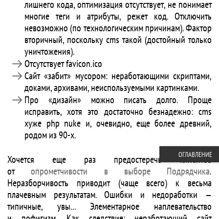
лишнего кода, оптимизация отсутствует, не понимает
многие теги и атрибуты, режет код. Отключить
невозможно (по технологическим причинам). Фактор
вторичный, поскольку cms такой (достойный только
уничтожения).
Отсутствует favicon.ico
Сайт «забит» мусором: неработающими скриптами,
доками, архивами, неиспользуемыми картинками.
Про «дизайн» можно писать долго. Проще
исправить, хотя это достаточно безнадежно: cms
хуже php nuke и, очевидно, еще более древний,
родом из 90-х.
ОГЛАВЛЕНИЕ
Хочется еще раз предостеречь клиентов
от
опрометчивости в выборе Подрядчика
.
Неразборчивость приводит (чаще всего) к весьма
плачевным результатам. Ошибки и недоработки —
типичные, увы... Элементарное наплевательство
и пофигизм. Как следствие: неработающий сайт