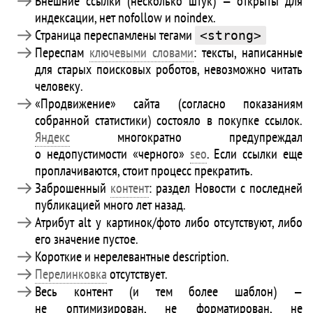
Внешние ссылки (несколько штук) — открыты для
индексации, нет nofollow и noindex.
Страница переспамлены тегами
<strong>
Переспам
ключевыми словами
: тексты, написанные
для старых поисковых роботов, невозможно читать
человеку.
«Продвижение» сайта (согласно показаниям
собранной статистики) состояло в покупке ссылок.
Яндекс
многократно предупреждал
о недопустимости «черного»
seo
. Если ссылки еще
проплачиваются, стоит процесс прекратить.
Заброшенный
контент
: раздел Новости с последней
публикацией много лет назад.
Атрибут alt у картинок/фото либо отсутствуют, либо
его значение пустое.
Короткие и нерелевантные description.
Перелинковка
отсутствует.
Весь контент (и тем более шаблон) —
не оптимизирован, не форматирован, не