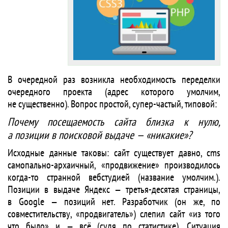
В очередной раз возникла необходимость переделки
очередного проекта (адрес которого умолчим,
не существенно). Вопрос простой, супер-частый, типовой:
Почему посещаемость сайта близка к нулю,
а позиции в поисковой выдаче — «никакие»?
Исходные данные таковы: сайт существует давно, cms
самопально-архаичный, «продвижение» производилось
когда-то странной вебстудией (название умолчим.).
Позиции в выдаче Яндекс — третья-десятая страницы,
в Google — позиций нет. Разработчик (он же, по
совместительству, «продвигатель») слепил сайт «из того
что было» и — всё (cудя по статистике). Cитуация